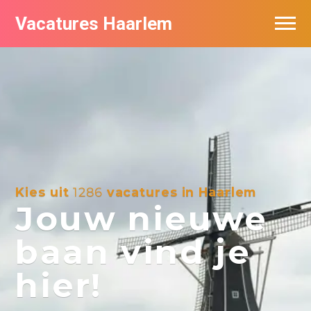
Vacatures Haarlem
Vacatures per bedrijf in Haarlem
De populairste vacatures in Haarlem
Kies uit
1286
vacatures in Haarlem
Jouw nieuwe
baan vind je
hier!