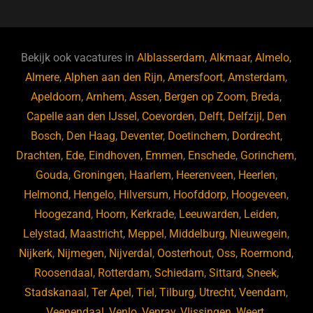
b
dI
d
d
A
o
n
o
s
p
o
n
p
Bekijk ook vacatures in
Alblasserdam
,
Alkmaar
,
Almelo
,
k
Almere
,
Alphen aan den Rijn
,
Amersfoort
,
Amsterdam
,
Apeldoorn
,
Arnhem
,
Assen
,
Bergen op Zoom
,
Breda
,
Capelle aan den IJssel
,
Coevorden
,
Delft
,
Delfzijl
,
Den
Bosch
,
Den Haag
,
Deventer
,
Doetinchem
,
Dordrecht
,
Drachten
,
Ede
,
Eindhoven
,
Emmen
,
Enschede
,
Gorinchem
,
Gouda
,
Groningen
,
Haarlem
,
Heerenveen
,
Heerlen
,
Helmond
,
Hengelo
,
Hilversum
,
Hoofddorp
,
Hoogeveen
,
Hoogezand
,
Hoorn
,
Kerkrade
,
Leeuwarden
,
Leiden
,
Lelystad
,
Maastricht
,
Meppel
,
Middelburg
,
Nieuwegein
,
Nijkerk
,
Nijmegen
,
Nijverdal
,
Oosterhout
,
Oss
,
Roermond
,
Roosendaal
,
Rotterdam
,
Schiedam
,
Sittard
,
Sneek
,
Stadskanaal
,
Ter Apel
,
Tiel
,
Tilburg
,
Utrecht
,
Veendam
,
Veenendaal
,
Venlo
,
Venray
,
Vlissingen
,
Weert
,