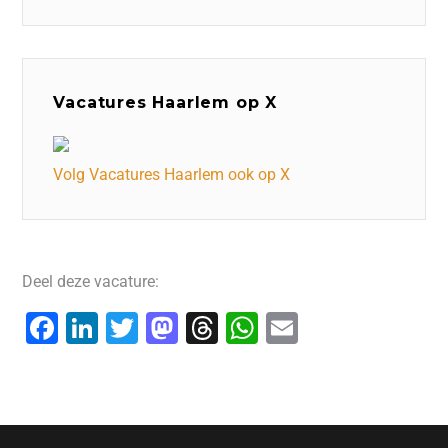
Vacatures Haarlem op X
Volg Vacatures Haarlem ook op X
Deel deze vacature:
F
Li
T
M
T
W
E
a
n
wi
a
hr
h
m
c
k
tt
st
e
at
ai
e
e
er
o
a
s
l