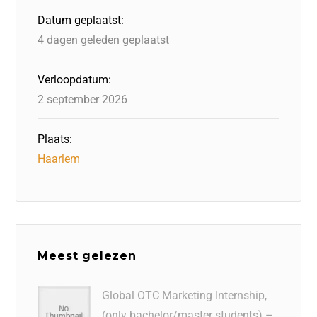
o
n
p
Datum geplaatst:
k
4 dagen geleden geplaatst
Verloopdatum:
2 september 2026
Plaats:
Haarlem
Meest gelezen
Global OTC Marketing Internship,
(only bachelor/master students) –