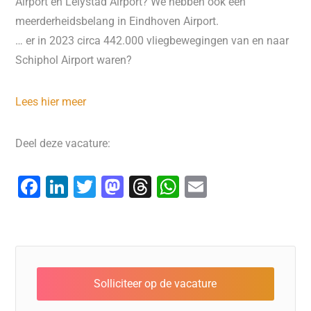
Airport en Lelystad Airport? We hebben ook een
meerderheidsbelang in Eindhoven Airport.
… er in 2023 circa 442.000 vliegbewegingen van en naar
Schiphol Airport waren?
Lees hier meer
Deel deze vacature:
F
Li
T
M
T
W
E
a
n
wi
a
hr
h
m
c
k
tt
st
e
at
ai
e
e
er
o
a
s
l
b
dI
d
d
A
o
n
o
s
p