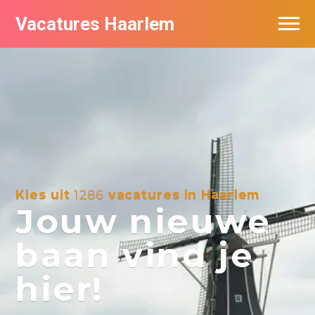
Vacatures Haarlem
Vacatures per bedrijf in Haarlem
De populairste vacatures in Haarlem
Kies uit
1286
vacatures in Haarlem
Jouw nieuwe
baan vind je
hier!