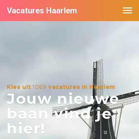
Vacatures Haarlem
Vacatures per bedrijf in Haarlem
De populairste vacatures in Haarlem
Kies uit
1069
vacatures in Haarlem
Jouw nieuwe
baan vind je
hier!