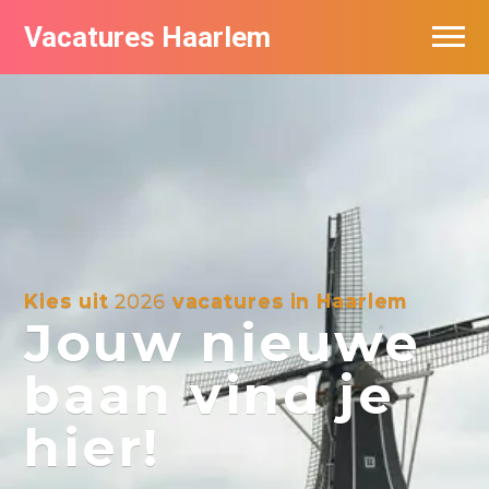
Vacatures Haarlem
Vacatures per bedrijf in Haarlem
De populairste vacatures in Haarlem
Kies uit
2026
vacatures in Haarlem
Jouw nieuwe
baan vind je
hier!