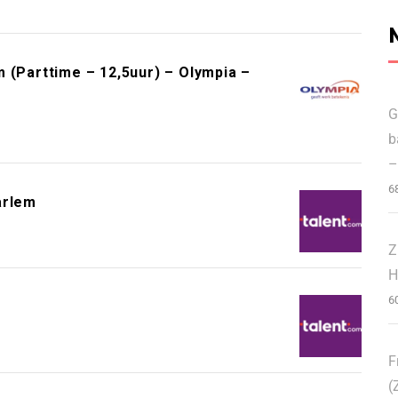
Parttime – 12,5uur) – Olympia –
G
b
–
6
arlem
Z
H
6
m
F
(