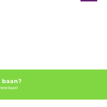
 baan?
fecte baan!