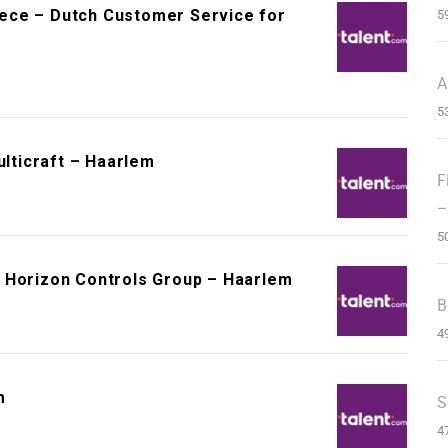
ece – Dutch Customer Service for
5
A
5
ulticraft – Haarlem
F
–
5
 Horizon Controls Group – Haarlem
B
4
m
S
4