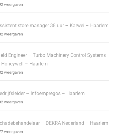
92 weergaven
ssistent store manager 38 uur – Karwei – Haarlem
32 weergaven
ield Engineer – Turbo Machinery Control Systems
 Honeywell – Haarlem
02 weergaven
edrijfsleider – Infoempregos – Haarlem
92 weergaven
chadebehandelaar – DEKRA Nederland – Haarlem
77 weergaven