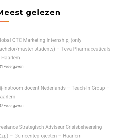
Meest gelezen
lobal OTC Marketing Internship, (only
achelor/master students) – Teva Pharmaceuticals
 Haarlem
81 weergaven
ij-Instroom docent Nederlands – Teach-In Group –
aarlem
07 weergaven
reelance Strategisch Adviseur Crisisbeheersing
Zzp) – Gemeenteprojecten – Haarlem