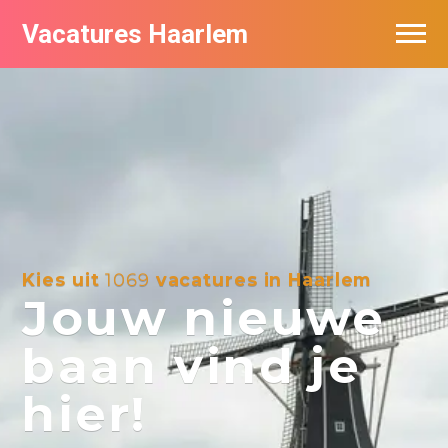
Vacatures Haarlem
Vacatures per bedrijf in Haarlem
De populairste vacatures in Haarlem
Kies uit
1069
vacatures in Haarlem
Jouw nieuwe
baan vind je
hier!