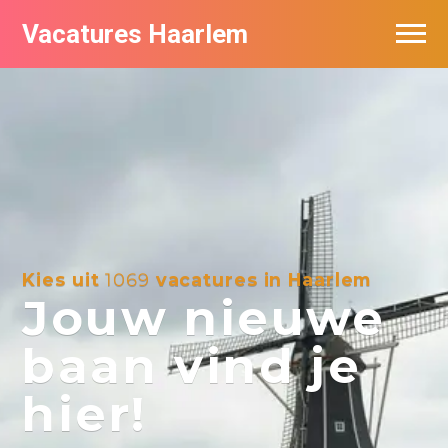
Vacatures Haarlem
Vacatures per bedrijf in Haarlem
De populairste vacatures in Haarlem
Kies uit
1069
vacatures in Haarlem
Jouw nieuwe
baan vind je
hier!