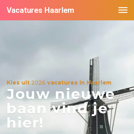
Vacatures Haarlem
Vacatures per bedrijf in Haarlem
De populairste vacatures in Haarlem
Kies uit
2026
vacatures in Haarlem
Jouw nieuwe
baan vind je
hier!