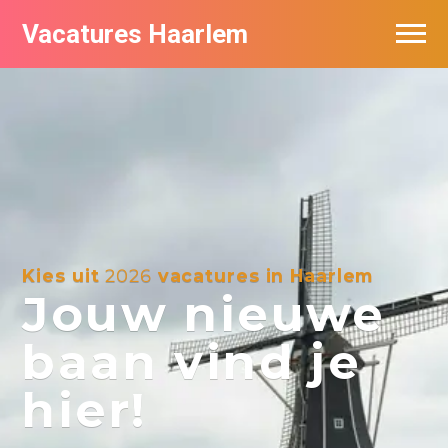
Vacatures Haarlem
Vacatures per bedrijf in Haarlem
De populairste vacatures in Haarlem
Kies uit
2026
vacatures in Haarlem
Jouw nieuwe
baan vind je
hier!