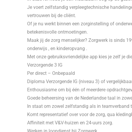
Je voert zelfstandig verpleegtechnische handelinge
vertrouwen bij de cliënt.
Of je nu werkt binnen een zorginstelling of onderweg 
betekenisvolle ontmoetingen.
Maak jij de zorg menselijker? Zorgwerk is sinds 1
onderwijs , en kinderopvang .
Met onze gebruiksvriendelijke app kies je zelf je die
Verzorgende 3 IG
Per direct – Onbepaald
Diploma Verzorgende IG (niveau 3) of vergelijkbaar
Enthousiasme om bij één of meerdere opdrachtgev
Goede beheersing van de Nederlandse taal in zowel
In staat om zowel zelfstandig als in teamverband 
Komt representatief over voor de zorg, qua kledin
Affiniteit met V&V-huizen en 24-uurs zorg.
Werken in loondienst bij Zorgwerk.