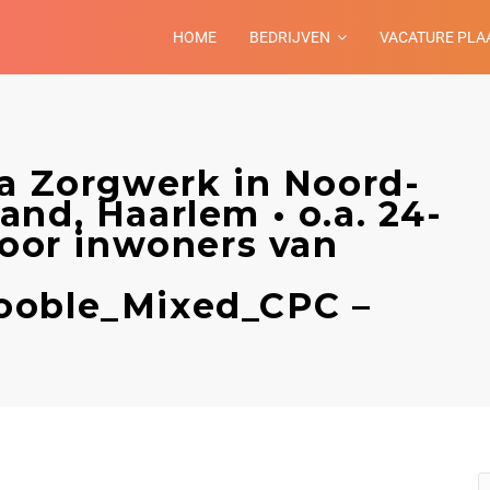
HOME
BEDRIJVEN
VACATURE PLA
ia Zorgwerk in Noord-
nd, Haarlem • o.a. 24-
voor inwoners van
ooble_Mixed_CPC –