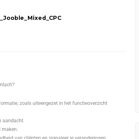
_Jooble_Mixed_CPC
imlach?
formatie, zoals uiteengezet in het functieoverzicht
n aandacht.
il maken.
heid van cliënten en signaleer je veranderingen.