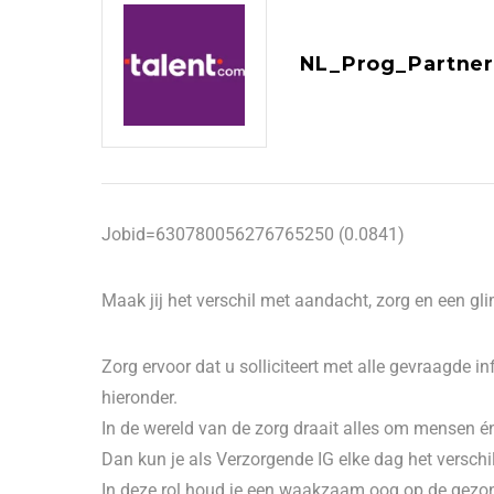
NL_Prog_Partner
Jobid=630780056276765250 (0.0841)
Maak jij het verschil met aandacht, zorg en een gl
Zorg ervoor dat u solliciteert met alle gevraagde in
hieronder.
In de wereld van de zorg draait alles om mensen é
Dan kun je als Verzorgende IG elke dag het versch
In deze rol houd je een waakzaam oog op de gezond