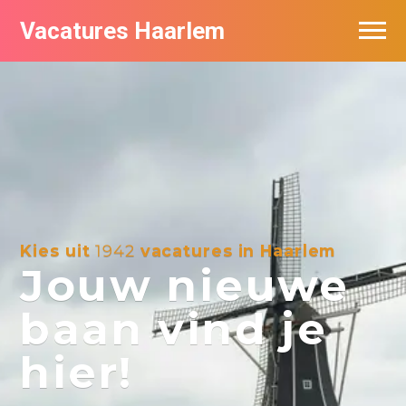
Vacatures Haarlem
Vacatures per bedrijf in Haarlem
De populairste vacatures in Haarlem
Kies uit
1942
vacatures in Haarlem
Jouw nieuwe
baan vind je
hier!