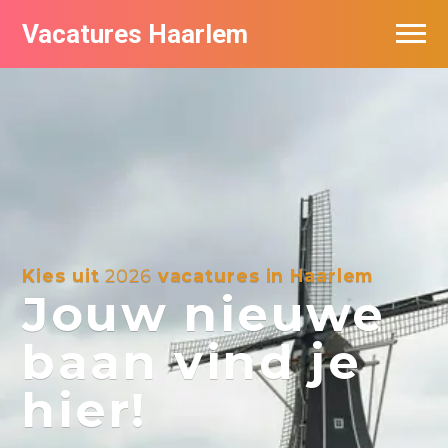
Vacatures Haarlem
Vacatures per bedrijf in Haarlem
De populairste vacatures in Haarlem
Kies uit
2026
vacatures in Haarlem
Jouw nieuwe
baan vind je
hier!