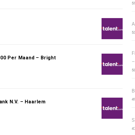
5
A
5
F
00 Per Maand – Bright
–
5
B
4
ank N.V. – Haarlem
S
4