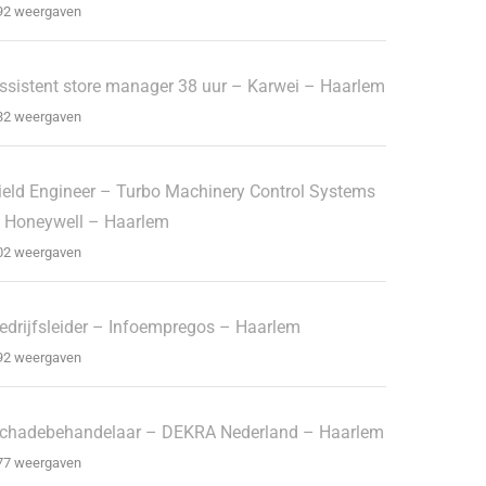
92 weergaven
ssistent store manager 38 uur – Karwei – Haarlem
32 weergaven
ield Engineer – Turbo Machinery Control Systems
 Honeywell – Haarlem
02 weergaven
edrijfsleider – Infoempregos – Haarlem
92 weergaven
chadebehandelaar – DEKRA Nederland – Haarlem
77 weergaven