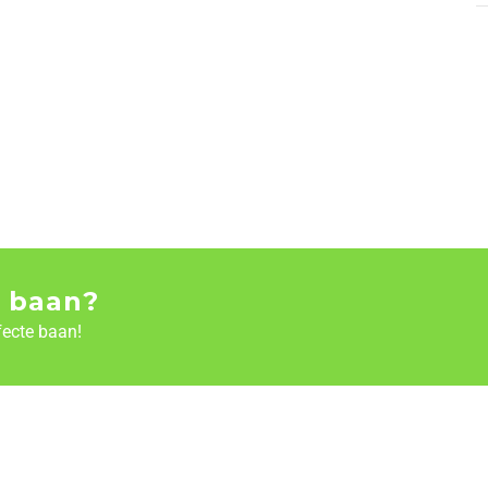
 baan?
fecte baan!