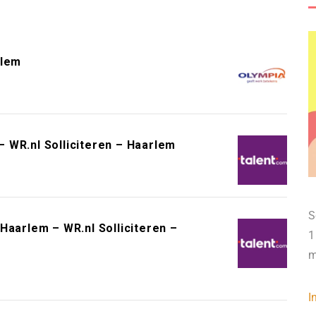
rlem
 WR.nl Solliciteren – Haarlem
S
Haarlem – WR.nl Solliciteren –
1
m
I