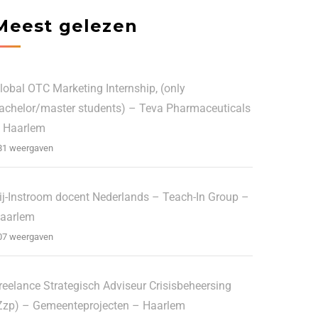
Meest gelezen
lobal OTC Marketing Internship, (only
achelor/master students) – Teva Pharmaceuticals
 Haarlem
81 weergaven
ij-Instroom docent Nederlands – Teach-In Group –
aarlem
07 weergaven
reelance Strategisch Adviseur Crisisbeheersing
Zzp) – Gemeenteprojecten – Haarlem