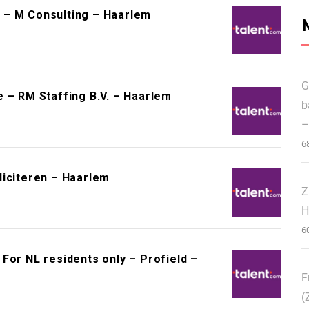
 – M Consulting – Haarlem
G
 – RM Staffing B.V. – Haarlem
b
–
6
liciteren – Haarlem
Z
H
6
For NL residents only – Profield –
F
(