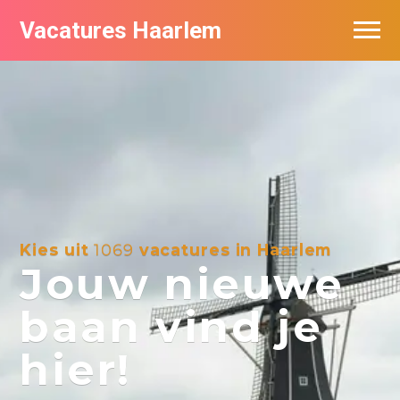
Vacatures Haarlem
Vacatures per bedrijf in Haarlem
De populairste vacatures in Haarlem
Kies uit
1069
vacatures in Haarlem
Jouw nieuwe
baan vind je
hier!