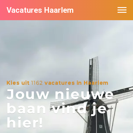
Vacatures Haarlem
Vacatures per bedrijf in Haarlem
De populairste vacatures in Haarlem
Kies uit
1162
vacatures in Haarlem
Jouw nieuwe
baan vind je
hier!