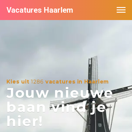
Vacatures Haarlem
Vacatures per bedrijf in Haarlem
De populairste vacatures in Haarlem
Kies uit
1286
vacatures in Haarlem
Jouw nieuwe
baan vind je
hier!